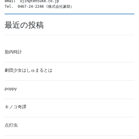
email  ujin@tensuke.co.jp
Tel.  0467-24-2246 (株式会社篆助）
最近の投稿
胎内時計
劇団少女はしゅまるとは
poppy
キノコ奇譚
点灯虫